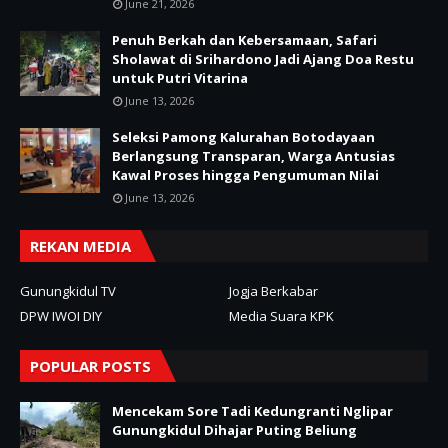
June 21, 2026
Penuh Berkah dan Kebersamaan, Safari
Sholawat di Srihardono Jadi Ajang Doa Restu
untuk Putri Vitarina
June 13, 2026
Seleksi Pamong Kalurahan Botodayaan
Berlangsung Transparan, Warga Antusias
Kawal Proses hingga Pengumuman Nilai
June 13, 2026
REKAN MEDIA
Gunungkidul TV
Jogja Berkabar
DPW IWOI DIY
Media Suara KPK
POPULAR POSTS
Mencekam Sore Tadi Kedungranti Nglipar
Gunungkidul Dihajar Puting Beliung