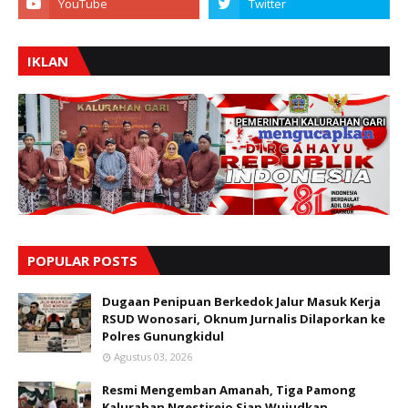
IKLAN
POPULAR POSTS
Dugaan Penipuan Berkedok Jalur Masuk Kerja
RSUD Wonosari, Oknum Jurnalis Dilaporkan ke
Polres Gunungkidul
Agustus 03, 2026
Resmi Mengemban Amanah, Tiga Pamong
Kalurahan Ngestirejo Siap Wujudkan