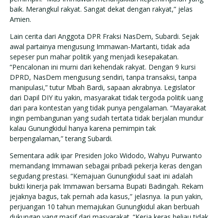
baik. Merangkul rakyat. Sangat dekat dengan rakyat,” jelas
Amien.
Lain cerita dari Anggota DPR Fraksi NasDem, Subardi. Sejak
awal partainya mengusung Immawan-Martanti, tidak ada
sepeser pun mahar politik yang menjadi kesepakatan.
“Pencalonan ini murni dari kehendak rakyat. Dengan 9 kursi
DPRD, NasDem mengusung sendiri, tanpa transaksi, tanpa
manipulasi,” tutur Mbah Bardi, sapaan akrabnya. Legislator
dari Dapil DIY itu yakin, masyarakat tidak tergoda politik uang
dari para kontestan yang tidak punya pengalaman. “Mayarakat
ingin pembangunan yang sudah tertata tidak berjalan mundur
kalau Gunungkidul hanya karena pemimpin tak
berpengalaman,” terang Subardi.
Sementara adik ipar Presiden Joko Widodo, Wahyu Purwanto
memandang Immawan sebagai pribadi pekerja keras dengan
segudang prestasi. “Kemajuan Gunungkidul saat ini adalah
bukti kinerja pak Immawan bersama Bupati Badingah. Rekam
jejaknya bagus, tak pernah ada kasus,” jelasnya. Ia pun yakin,
perjuangan 10 tahun memajukan Gunungkidul akan berbuah
dukungan yang masif dari masyarakat. “Kerja keras beliau tidak