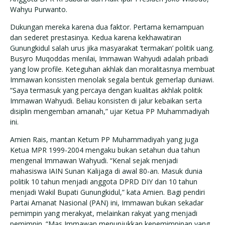
Wahyu Purwanto.
Dukungan mereka karena dua faktor. Pertama kemampuan
dan sederet prestasinya. Kedua karena kekhawatiran
Gunungkidul salah urus jika masyarakat ‘termakan’ politik uang.
Busyro Muqoddas menilai, Immawan Wahyudi adalah pribadi
yang low profile. Keteguhan akhlak dan moralitasnya membuat
Immawan konsisten menolak segala bentuk gemerlap duniawi.
“Saya termasuk yang percaya dengan kualitas akhlak politik
Immawan Wahyudi. Beliau konsisten di jalur kebaikan serta
disiplin mengemban amanah,” ujar Ketua PP Muhammadiyah
ini.
Amien Rais, mantan Ketum PP Muhammadiyah yang juga
Ketua MPR 1999-2004 mengaku bukan setahun dua tahun
mengenal Immawan Wahyudi. “Kenal sejak menjadi
mahasiswa IAIN Sunan Kalijaga di awal 80-an. Masuk dunia
politik 10 tahun menjadi anggota DPRD DIY dan 10 tahun
menjadi Wakil Bupati Gunungkidul,” kata Amien. Bagi pendiri
Partai Amanat Nasional (PAN) ini, Immawan bukan sekadar
pemimpin yang merakyat, melainkan rakyat yang menjadi
pemimpin. “Mas Immawan menunjukkan kepemimpinan yang