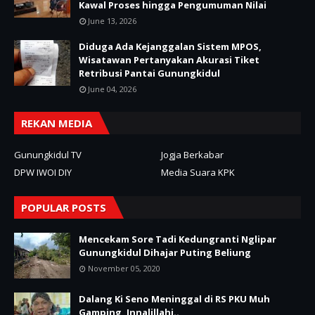
Kawal Proses hingga Pengumuman Nilai
June 13, 2026
Diduga Ada Kejanggalan Sistem MPOS,
Wisatawan Pertanyakan Akurasi Tiket
Retribusi Pantai Gunungkidul
June 04, 2026
REKAN MEDIA
Gunungkidul TV
Jogja Berkabar
DPW IWOI DIY
Media Suara KPK
POPULAR POSTS
Mencekam Sore Tadi Kedungranti Nglipar
Gunungkidul Dihajar Puting Beliung
November 05, 2020
Dalang Ki Seno Meninggal di RS PKU Muh
Gamping, Innalillahi..