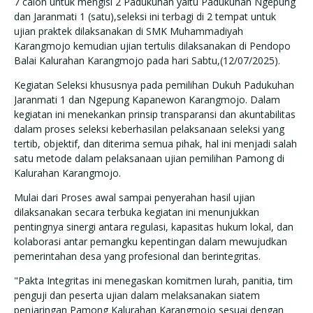
7 calon untuk mengisi 2 Padukuhan yaitu Padukuhan Ngepung
dan Jaranmati 1 (satu),seleksi ini terbagi di 2 tempat untuk
ujian praktek dilaksanakan di SMK Muhammadiyah
Karangmojo kemudian ujian tertulis dilaksanakan di Pendopo
Balai Kalurahan Karangmojo pada hari Sabtu,(12/07/2025).
Kegiatan Seleksi khususnya pada pemilihan Dukuh Padukuhan
Jaranmati 1 dan Ngepung Kapanewon Karangmojo. Dalam
kegiatan ini menekankan prinsip transparansi dan akuntabilitas
dalam proses seleksi keberhasilan pelaksanaan seleksi yang
tertib, objektif, dan diterima semua pihak, hal ini menjadi salah
satu metode dalam pelaksanaan ujian pemilihan Pamong di
Kalurahan Karangmojo.
Mulai dari Proses awal sampai penyerahan hasil ujian
dilaksanakan secara terbuka kegiatan ini menunjukkan
pentingnya sinergi antara regulasi, kapasitas hukum lokal, dan
kolaborasi antar pemangku kepentingan dalam mewujudkan
pemerintahan desa yang profesional dan berintegritas.
"Pakta Integritas ini menegaskan komitmen lurah, panitia, tim
penguji dan peserta ujian dalam melaksanakan siatem
penjaringan Pamong Kalurahan Karangmojo sesuai dengan