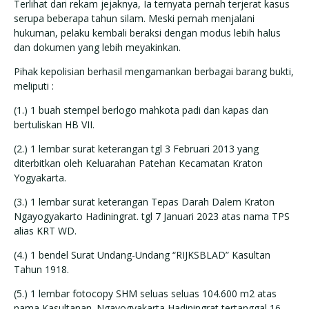
Terlihat dari rekam jejaknya, Ia ternyata pernah terjerat kasus
serupa beberapa tahun silam. Meski pernah menjalani
hukuman, pelaku kembali beraksi dengan modus lebih halus
dan dokumen yang lebih meyakinkan.
Pihak kepolisian berhasil mengamankan berbagai barang bukti,
meliputi :
(1.) 1 buah stempel berlogo mahkota padi dan kapas dan
bertuliskan HB VII.
(2.) 1 lembar surat keterangan tgl 3 Februari 2013 yang
diterbitkan oleh Keluarahan Patehan Kecamatan Kraton
Yogyakarta.
(3.) 1 lembar surat keterangan Tepas Darah Dalem Kraton
Ngayogyakarto Hadiningrat. tgl 7 Januari 2023 atas nama TPS
alias KRT WD.
(4.) 1 bendel Surat Undang-Undang “RIJKSBLAD” Kasultan
Tahun 1918.
(5.) 1 lembar fotocopy SHM seluas seluas 104.600 m2 atas
nama Kasultanan. Ngayogyakarta Hadiningrat tertanggal 16