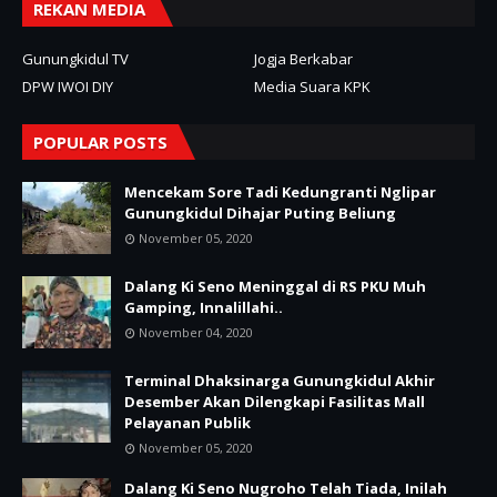
REKAN MEDIA
Gunungkidul TV
Jogja Berkabar
DPW IWOI DIY
Media Suara KPK
POPULAR POSTS
Mencekam Sore Tadi Kedungranti Nglipar
Gunungkidul Dihajar Puting Beliung
November 05, 2020
Dalang Ki Seno Meninggal di RS PKU Muh
Gamping, Innalillahi..
November 04, 2020
Terminal Dhaksinarga Gunungkidul Akhir
Desember Akan Dilengkapi Fasilitas Mall
Pelayanan Publik
November 05, 2020
Dalang Ki Seno Nugroho Telah Tiada, Inilah