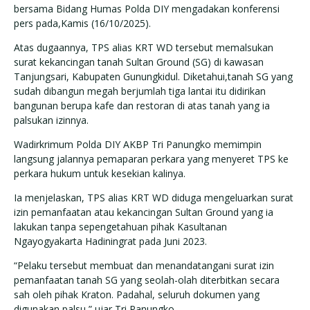
bersama Bidang Humas Polda DIY mengadakan konferensi
pers pada,Kamis (16/10/2025).
Atas dugaannya, TPS alias KRT WD tersebut memalsukan
surat kekancingan tanah Sultan Ground (SG) di kawasan
Tanjungsari, Kabupaten Gunungkidul. Diketahui,tanah SG yang
sudah dibangun megah berjumlah tiga lantai itu didirikan
bangunan berupa kafe dan restoran di atas tanah yang ia
palsukan izinnya.
Wadirkrimum Polda DIY AKBP Tri Panungko memimpin
langsung jalannya pemaparan perkara yang menyeret TPS ke
perkara hukum untuk kesekian kalinya.
Ia menjelaskan, TPS alias KRT WD diduga mengeluarkan surat
izin pemanfaatan atau kekancingan Sultan Ground yang ia
lakukan tanpa sepengetahuan pihak Kasultanan
Ngayogyakarta Hadiningrat pada Juni 2023.
“Pelaku tersebut membuat dan menandatangani surat izin
pemanfaatan tanah SG yang seolah-olah diterbitkan secara
sah oleh pihak Kraton. Padahal, seluruh dokumen yang
digunakan palsu,” ujar Tri Panungko.