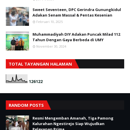
Sweet Seventeen, DPC Gerindra Gunungkidul
Adakan Senam Massal & Pentas Kesenian
Februari 10, 2025
Muhammadiyah DIY Adakan Puncak Milad 112
Tahun Dengan Gaya Berbeda di UMY
November 30, 2024
TOTAL TAYANGAN HALAMAN
1
2
6
1
2
2
RANDOM POSTS
Resmi Mengemban Amanah, Tiga Pamong
Kalurahan Ngestirejo Siap Wujudkan
Pelayanan Prima