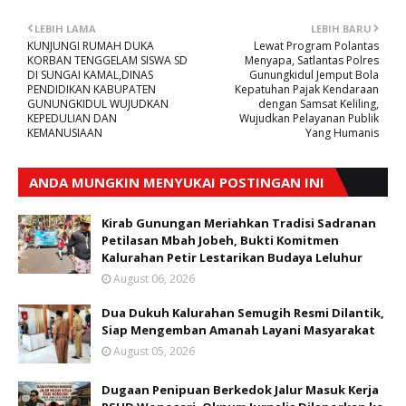
LEBIH LAMA
LEBIH BARU
KUNJUNGI RUMAH DUKA
Lewat Program Polantas
KORBAN TENGGELAM SISWA SD
Menyapa, Satlantas Polres
DI SUNGAI KAMAL,DINAS
Gunungkidul Jemput Bola
PENDIDIKAN KABUPATEN
Kepatuhan Pajak Kendaraan
GUNUNGKIDUL WUJUDKAN
dengan Samsat Keliling,
KEPEDULIAN DAN
Wujudkan Pelayanan Publik
KEMANUSIAAN
Yang Humanis
ANDA MUNGKIN MENYUKAI POSTINGAN INI
Kirab Gunungan Meriahkan Tradisi Sadranan
Petilasan Mbah Jobeh, Bukti Komitmen
Kalurahan Petir Lestarikan Budaya Leluhur
August 06, 2026
Dua Dukuh Kalurahan Semugih Resmi Dilantik,
Siap Mengemban Amanah Layani Masyarakat
August 05, 2026
Dugaan Penipuan Berkedok Jalur Masuk Kerja