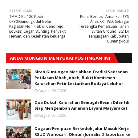
LEBIH LAMA
LEBIH BARU
TMMD Ke-126 Kodim
Polisi Berhasil Amankan TPS
0730/Gunungkidul Gelar
Alias KRT WD, Sebagai
Kegiatan Non Fisik di Candirejo:
Tersangka Pemalsuan Tanah
Edukasi Cegah Stunting, Penyakit
Sultan Ground (SG) Di
Hewan, dan Kesehatan Keluarga
Tanjungsari Kabupaten
Gunungkidul
ANDA MUNGKIN MENYUKAI POSTINGAN INI
Kirab Gunungan Meriahkan Tradisi Sadranan
Petilasan Mbah Jobeh, Bukti Komitmen
Kalurahan Petir Lestarikan Budaya Leluhur
August 06, 2026
Dua Dukuh Kalurahan Semugih Resmi Dilantik,
Siap Mengemban Amanah Layani Masyarakat
August 05, 2026
Dugaan Penipuan Berkedok Jalur Masuk Kerja
RSUD Wonosari, Oknum Jurnalis Dilaporkan ke