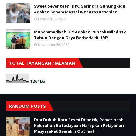
Sweet Seventeen, DPC Gerindra Gunungkidul
Adakan Senam Massal & Pentas Kesenian
Februari 10, 2025
Muhammadiyah DIY Adakan Puncak Milad 112
Tahun Dengan Gaya Berbeda di UMY
November 30, 2024
TOTAL TAYANGAN HALAMAN
1
2
6
1
6
6
RANDOM POSTS
Dua Dukuh Baru Resmi Dilantik, Pemerintah
Kalurahan Botodayaan Harapkan Pelayanan
Masyarakat Semakin Optimal