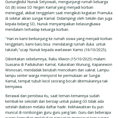
Gunungkidul Nunuk Setyowati, mengunjungi rumah keluarga
GS (8) siswa SD Negeri Kamal yang menjadi korban
meninggal, akibat tenggelam saat mengikuti kegiatan Pramuka
di sekitar aliran sungai Kamal. Didampingi oleh Sekdin dan juga
kepala bidang SD, Nunuk menyampaikan belasungkawa
mendalam terhadap keluarga korban.
"Hari ini kami berkunjung ke rumah siswa yang menjadi korban
tenggelam, kami baru bisa mendatangi rumah duka untuk
takziah,"ucap Nunuk kepada wartawan Kamis (16/10/2025).
Diberitakan sebelumnya, Rabu Kliwon (15/10/2025) malam.
Suasana di Padukuhan Kamal, Kalurahan Wunung, Kapanewon
Wonosari, mendadak berubah mencekam dan sakral. Lampu-
lampu senter warga menyorot ke permukaan air Sungai
Kamal, tempat tubuh kecil seorang bocah ditemukannya tak
bernyawa.
‎Berawal dari peristiwa itu, saat teman-temannya sudah
kembali ke sekolah dan bersiap untuk pulang GS tidak ada
setelah diabsen melalui daftar hadir. Kekhawatiran itu pun
muncul di rombongan guru-guru yang lain. Guru dan beberapa
warga kemudian melakukan pencarian menyusuri tepi sungai.