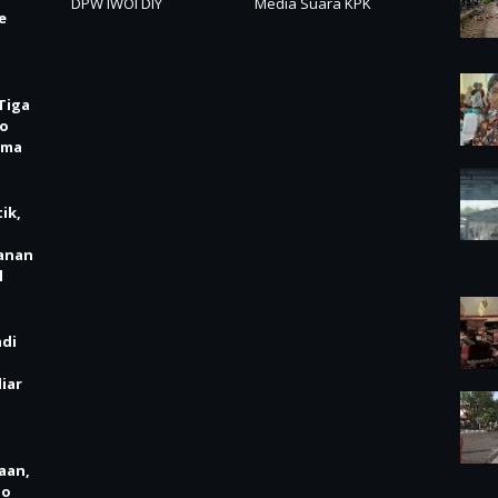
DPW IWOI DIY
Media Suara KPK
e
Tiga
jo
ima
ik,
anan
l
adi
iar
aan,
no