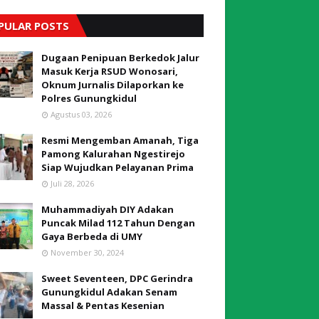
PULAR POSTS
Dugaan Penipuan Berkedok Jalur
Masuk Kerja RSUD Wonosari,
Oknum Jurnalis Dilaporkan ke
Polres Gunungkidul
Agustus 03, 2026
Resmi Mengemban Amanah, Tiga
Pamong Kalurahan Ngestirejo
Siap Wujudkan Pelayanan Prima
Juli 28, 2026
Muhammadiyah DIY Adakan
Puncak Milad 112 Tahun Dengan
Gaya Berbeda di UMY
November 30, 2024
Sweet Seventeen, DPC Gerindra
Gunungkidul Adakan Senam
Massal & Pentas Kesenian