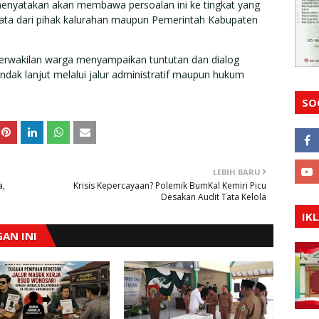
menyatakan akan membawa persoalan ini ke tingkat yang
t nyata dari pihak kalurahan maupun Pemerintah Kabupaten
perwakilan warga menyampaikan tuntutan dan dialog
ndak lanjut melalui jalur administratif maupun hukum
SO
LEBIH BARU
a,
Krisis Kepercayaan? Polemik BumKal Kemiri Picu
Desakan Audit Tata Kelola
IK
AN INI