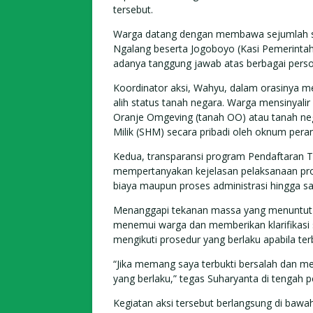
tersebut.
Warga datang dengan membawa sejumlah spa
Ngalang beserta Jogoboyo (Kasi Pemerintah
adanya tanggung jawab atas berbagai pers
Koordinator aksi, Wahyu, dalam orasinya 
alih status tanah negara. Warga mensinyal
Oranje Omgeving (tanah OO) atau tanah nega
Milik (SHM) secara pribadi oleh oknum pera
Kedua, transparansi program Pendaftaran 
mempertanyakan kejelasan pelaksanaan progra
biaya maupun proses administrasi hingga saa
Menanggapi tekanan massa yang menuntut d
menemui warga dan memberikan klarifikasi 
mengikuti prosedur yang berlaku apabila te
“Jika memang saya terbukti bersalah dan me
yang berlaku,” tegas Suharyanta di tengah
Kegiatan aksi tersebut berlangsung di bawa