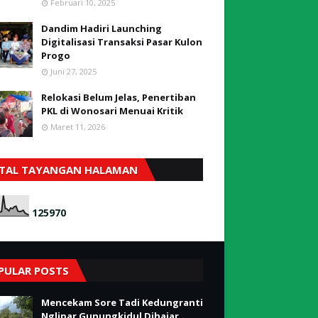
Februari 10, 2025
Dandim Hadiri Launching
Digitalisasi Transaksi Pasar Kulon
Progo
Juni 27, 2025
Relokasi Belum Jelas, Penertiban
PKL di Wonosari Menuai Kritik
Maret 11, 2026
TAL TAYANGAN HALAMAN
1
2
5
9
7
0
PULAR POSTS
Mencekam Sore Tadi Kedungranti
Nglipar Gunungkidul Dihajar