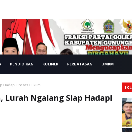
A
PENDIDIKAN
KULINER
PERBATASAN
UMKM
iap Hadapi Proses Hukum
IK
, Lurah Ngalang Siap Hadapi