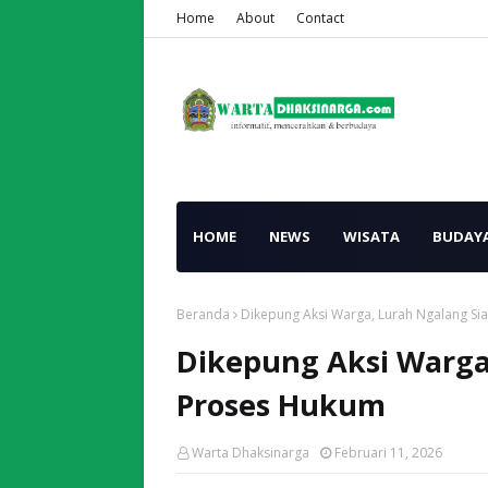
Home
About
Contact
HOME
NEWS
WISATA
BUDAY
Beranda
Dikepung Aksi Warga, Lurah Ngalang S
Dikepung Aksi Warga
Proses Hukum
Warta Dhaksinarga
Februari 11, 2026