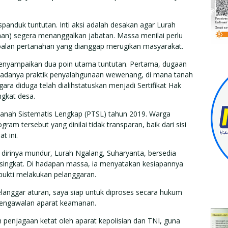
nduk tuntutan. Inti aksi adalah desakan agar Lurah
an) segera menanggalkan jabatan. Massa menilai perlu
oalan pertanahan yang dianggap merugikan masyarakat.
menyampaikan dua poin utama tuntutan. Pertama, dugaan
ir adanya praktik penyalahgunaan wewenang, di mana tanah
ra diduga telah dialihstatuskan menjadi Sertifikat Hak
ngkat desa.
Tanah Sistematis Lengkap (PTSL) tahun 2019. Warga
m tersebut yang dinilai tidak transparan, baik dari sisi
t ini.
irinya mundur, Lurah Ngalang, Suharyanta, bersedia
singkat. Di hadapan massa, ia menyatakan kesiapannya
rbukti melakukan pelanggaran.
langgar aturan, saya siap untuk diproses secara hukum
 pengawalan aparat keamanan.
h penjagaan ketat oleh aparat kepolisian dan TNI, guna