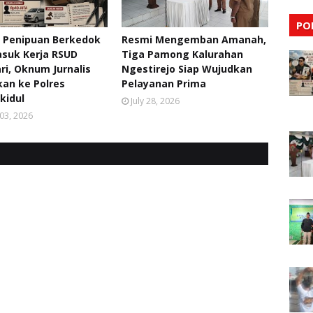
PO
 Penipuan Berkedok
Resmi Mengemban Amanah,
asuk Kerja RSUD
Tiga Pamong Kalurahan
i, Oknum Jurnalis
Ngestirejo Siap Wujudkan
kan ke Polres
Pelayanan Prima
kidul
July 28, 2026
03, 2026