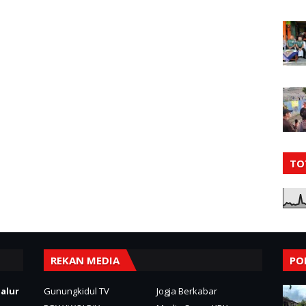
TO
REKAN MEDIA
PO
alur
Gunungkidul TV
Jogja Berkabar