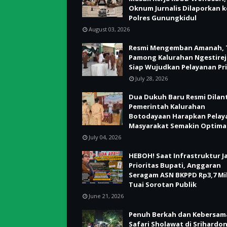
Oknum Jurnalis Dilaporkan k
Polres Gunungkidul
August 03, 2026
Resmi Mengemban Amanah, 
Pamong Kalurahan Ngestire
Siap Wujudkan Pelayanan Pr
July 28, 2026
Dua Dukuh Baru Resmi Dilant
Pemerintah Kalurahan
Botodayaan Harapkan Pelay
Masyarakat Semakin Optima
July 04, 2026
HEBOH! Saat Infrastruktur J
Prioritas Bupati, Anggaran
Seragam ASN BKPPD Rp3,7 Mil
Tuai Sorotan Publik
June 21, 2026
Penuh Berkah dan Kebersam
Safari Sholawat di Srihardo