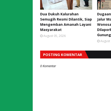
Dua Dukuh Kalurahan
Dugaan
Semugih Resmi Dilantik, Siap
Jalur M
Mengemban Amanah Layani
Wonosar
Masyarakat
Dilapor
Gunung
August 05, 2026
August 
POSTING KOMENTAR
0 Komentar