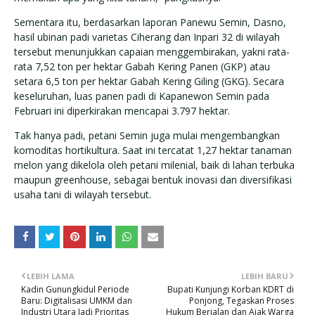
Sementara itu, berdasarkan laporan Panewu Semin, Dasno,
hasil ubinan padi varietas Ciherang dan Inpari 32 di wilayah
tersebut menunjukkan capaian menggembirakan, yakni rata-
rata 7,52 ton per hektar Gabah Kering Panen (GKP) atau
setara 6,5 ton per hektar Gabah Kering Giling (GKG). Secara
keseluruhan, luas panen padi di Kapanewon Semin pada
Februari ini diperkirakan mencapai 3.797 hektar.
Tak hanya padi, petani Semin juga mulai mengembangkan
komoditas hortikultura. Saat ini tercatat 1,27 hektar tanaman
melon yang dikelola oleh petani milenial, baik di lahan terbuka
maupun greenhouse, sebagai bentuk inovasi dan diversifikasi
usaha tani di wilayah tersebut.
LEBIH LAMA
LEBIH BARU
Kadin Gunungkidul Periode
Bupati Kunjungi Korban KDRT di
Baru: Digitalisasi UMKM dan
Ponjong, Tegaskan Proses
Industri Utara Jadi Prioritas
Hukum Berjalan dan Ajak Warga