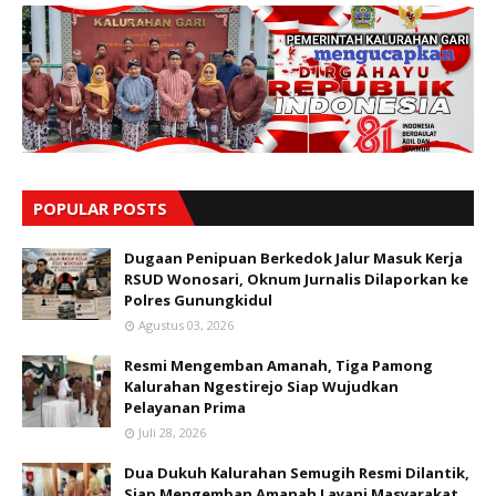
POPULAR POSTS
Dugaan Penipuan Berkedok Jalur Masuk Kerja
RSUD Wonosari, Oknum Jurnalis Dilaporkan ke
Polres Gunungkidul
Agustus 03, 2026
Resmi Mengemban Amanah, Tiga Pamong
Kalurahan Ngestirejo Siap Wujudkan
Pelayanan Prima
Juli 28, 2026
Dua Dukuh Kalurahan Semugih Resmi Dilantik,
Siap Mengemban Amanah Layani Masyarakat