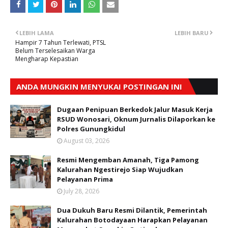
LEBIH LAMA
LEBIH BARU
Hampir 7 Tahun Terlewati, PTSL
Belum Terselesaikan Warga
Mengharap Kepastian
ANDA MUNGKIN MENYUKAI POSTINGAN INI
Dugaan Penipuan Berkedok Jalur Masuk Kerja
RSUD Wonosari, Oknum Jurnalis Dilaporkan ke
Polres Gunungkidul
August 03, 2026
Resmi Mengemban Amanah, Tiga Pamong
Kalurahan Ngestirejo Siap Wujudkan
Pelayanan Prima
July 28, 2026
Dua Dukuh Baru Resmi Dilantik, Pemerintah
Kalurahan Botodayaan Harapkan Pelayanan