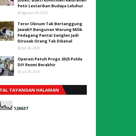
Jobeh, Bukti Komitmen Kalurahan
Petir Lestarikan Budaya Leluhur
Agustus 06, 2026
Teror Oknum Tak Bertanggung
Jawab!! Bangunan Warung Milik
Pedagang Pantai Sanglen Jadi
Dirusak Orang Tak Dikenal
Juli 30, 2025
Operasi Patuh Progo 2025 Polda
DIY Resmi Berakhir
Juli 28, 2025
TAL TAYANGAN HALAMAN
1
2
6
6
3
7