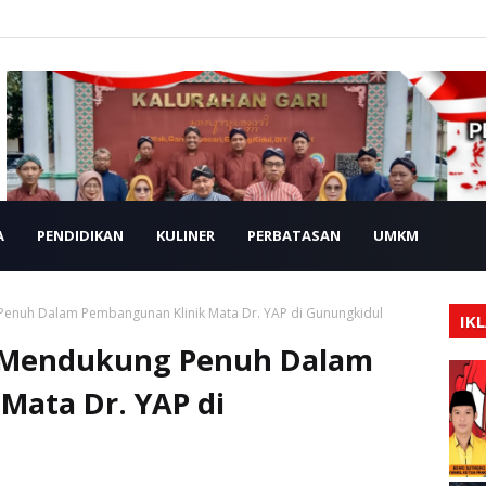
A
PENDIDIKAN
KULINER
PERBATASAN
UMKM
enuh Dalam Pembangunan Klinik Mata Dr. YAP di Gunungkidul
IK
 Mendukung Penuh Dalam
Mata Dr. YAP di