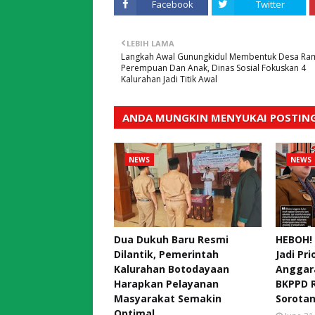
Facebook
Twitter
LEBIH LAMA
Langkah Awal Gunungkidul Membentuk Desa Ra
Perempuan Dan Anak, Dinas Sosial Fokuskan 4
Kalurahan Jadi Titik Awal
ANDA MUNGKIN MENYUKAI POSTING
NEWS
NEWS
Dua Dukuh Baru Resmi
HEBOH! 
Dilantik, Pemerintah
Jadi Pri
Kalurahan Botodayaan
Anggar
Harapkan Pelayanan
BKPPD R
Masyarakat Semakin
Sorotan
Optimal