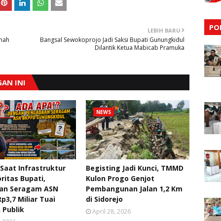
PO
LEBIH BARU
mah
Bangsal Sewokoprojo Jadi Saksi Bupati Gunungkidul
Dilantik Ketua Mabicab Pramuka
AN INI
NEWS
Saat Infrastruktur
Begisting Jadi Kunci, TMMD
oritas Bupati,
Kulon Progo Genjot
an Seragam ASN
Pembangunan Jalan 1,2 Km
p3,7 Miliar Tuai
di Sidorejo
 Publik
April 28, 2026