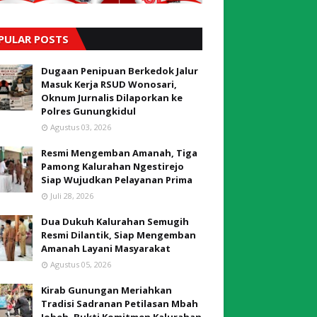
PULAR POSTS
Dugaan Penipuan Berkedok Jalur
Masuk Kerja RSUD Wonosari,
Oknum Jurnalis Dilaporkan ke
Polres Gunungkidul
Agustus 03, 2026
Resmi Mengemban Amanah, Tiga
Pamong Kalurahan Ngestirejo
Siap Wujudkan Pelayanan Prima
Juli 28, 2026
Dua Dukuh Kalurahan Semugih
Resmi Dilantik, Siap Mengemban
Amanah Layani Masyarakat
Agustus 05, 2026
Kirab Gunungan Meriahkan
Tradisi Sadranan Petilasan Mbah