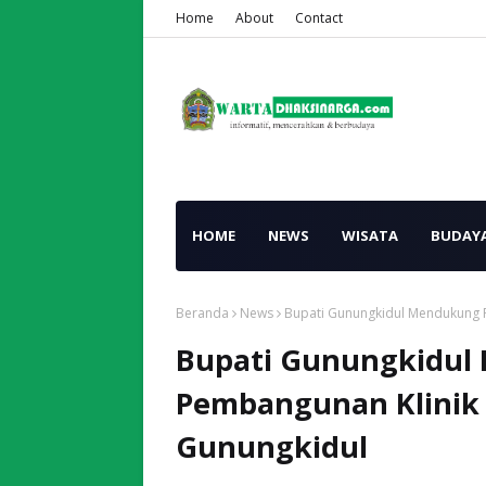
Home
About
Contact
HOME
NEWS
WISATA
BUDAY
Beranda
News
Bupati Gunungkidul Mendukung P
Bupati Gunungkidul
Pembangunan Klinik 
Gunungkidul