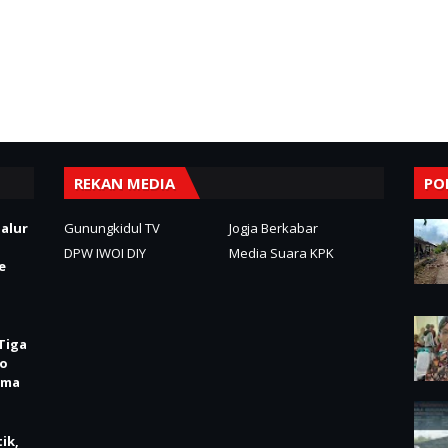
REKAN MEDIA
PO
alur
Gunungkidul TV
Jogja Berkabar
DPW IWOI DIY
Media Suara KPK
e
Tiga
jo
ima
ik,