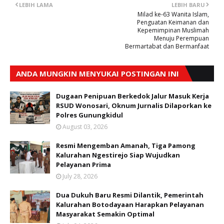
LEBIH LAMA
LEBIH BARU
Milad ke-63 Wanita Islam,
Penguatan Keimanan dan
Kepemimpinan Muslimah
Menuju Perempuan
Bermartabat dan Bermanfaat
ANDA MUNGKIN MENYUKAI POSTINGAN INI
Dugaan Penipuan Berkedok Jalur Masuk Kerja
RSUD Wonosari, Oknum Jurnalis Dilaporkan ke
Polres Gunungkidul
August 03, 2026
Resmi Mengemban Amanah, Tiga Pamong
Kalurahan Ngestirejo Siap Wujudkan
Pelayanan Prima
July 28, 2026
Dua Dukuh Baru Resmi Dilantik, Pemerintah
Kalurahan Botodayaan Harapkan Pelayanan
Masyarakat Semakin Optimal